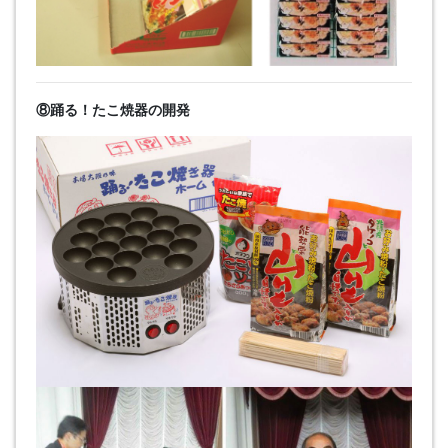
⑧踊る！たこ焼器の開発