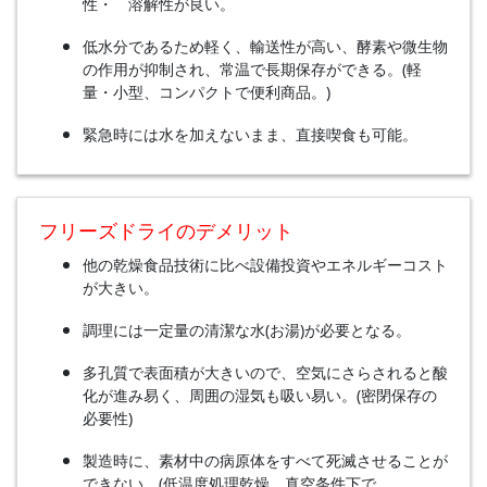
性・ 溶解性が良い。
低⽔分であるため軽く、輸送性が⾼い、酵素や微⽣物
の作⽤が抑制され、常温で⻑期保存ができる。(軽
量・小型、コンパクトで便利商品。)
緊急時には⽔を加えないまま、直接喫⾷も可能。
フリーズドライのデメリット
他の乾燥⾷品技術に⽐べ設備投資やエネルギーコスト
が⼤きい。
調理には⼀定量の清潔な⽔(お湯)が必要となる。
多孔質で表⾯積が⼤きいので、空気にさらされると酸
化が進み易く、周囲の湿気も吸い易い。(密閉保存の
必要性)
製造時に、素材中の病原体をすべて死滅させることが
できない。(低温度処理乾燥、真空条件下で