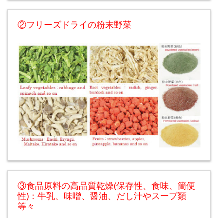
②フリーズドライの粉末野菜
③食品原料の高品質乾燥(保存性、食味、簡便
性)：牛乳、味噌、醤油、だし汁やスープ類
等々