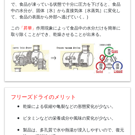
で、⾷品が凍っている状態で⼗分に圧⼒を下げると、⾷品
中の⽔分が、固体［氷］から直接気体［⽔蒸気］に変化し
て、⾷品の表⾯から外部へ逃げていく。)
この
「昇華」
作用現象によって⾷品中の⽔分だけを簡単に
取り除くことができ、乾燥させることが出来る。
フリーズドライのメリット
乾燥による収縮や⻲裂などの形態変化が少ない。
ビタミンなどの栄養成分や⾵味の変化が少ない。
製品は、多孔質で⽔や熱湯が浸⼊しやすいので、復元