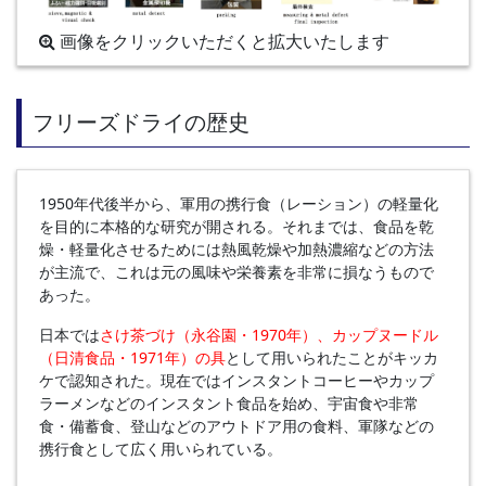
画像をクリックいただくと拡大いたします
フリーズドライの歴史
1950年代後半から、軍⽤の携⾏⾷（レーション）の軽量化
を⽬的に本格的な研究が開される。それまでは、⾷品を乾
燥・軽量化させるためには熱⾵乾燥や加熱濃縮などの⽅法
が主流で、これは元の⾵味や栄養素を⾮常に損なうもので
あった。
⽇本では
さけ茶づけ（永⾕園・1970年）、カップヌードル
（⽇清⾷品・1971年）の具
として⽤いられたことがキッカ
ケで認知された。現在ではインスタントコーヒーやカップ
ラーメンなどのインスタント⾷品を始め、宇宙⾷や⾮常
⾷・備蓄食、登⼭などのアウトドア⽤の⾷料、軍隊などの
携行食として広く⽤いられている。