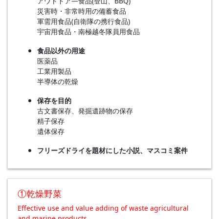
アウトドア―食品(登山、BBQ)
災害時・非常時用の備蓄食品
軍需用食品(自衛隊の携行食品)
宇宙用食品・南極越冬隊員用食品
食品以外の用途
医薬品
工業用製品
半導体の乾燥
保存を目的
古文書保存、発掘遺跡物の保存
精子保存
遺体保存
フリーズドライを題材にした小説、マスコミ案件
①乾燥野菜
Effective use and value adding of waste agricultural
and marine products